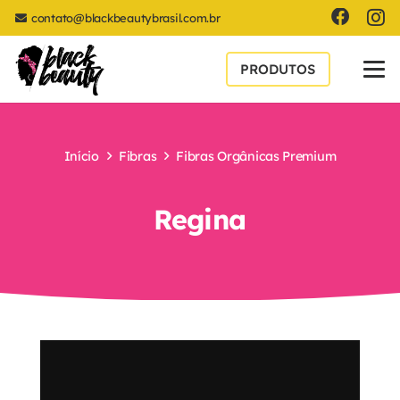
contato@blackbeautybrasil.com.br
PRODUTOS
Início
Fibras
Fibras Orgânicas Premium
Regina