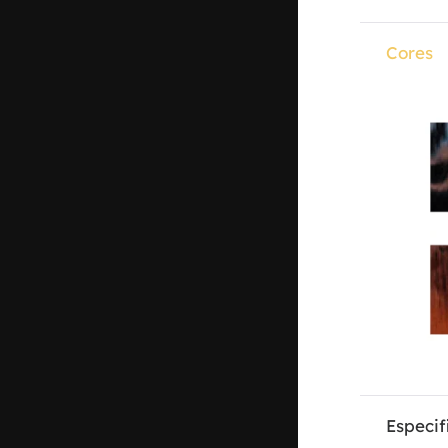
Cores
Especif