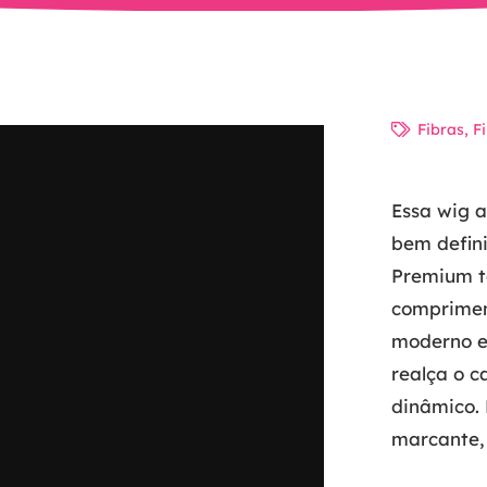
Fibras
,
F
Essa wig 
bem defini
Premium t
compriment
moderno e
realça o c
dinâmico. 
marcante, 