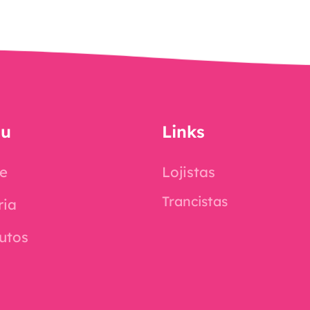
u
Links
e
Lojistas
Trancistas
ria
utos