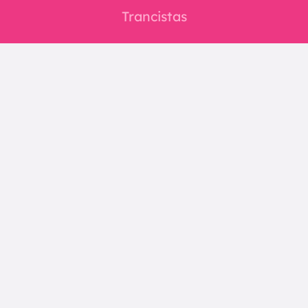
Trancistas
Redes
Instagram
Facebook
E-mail