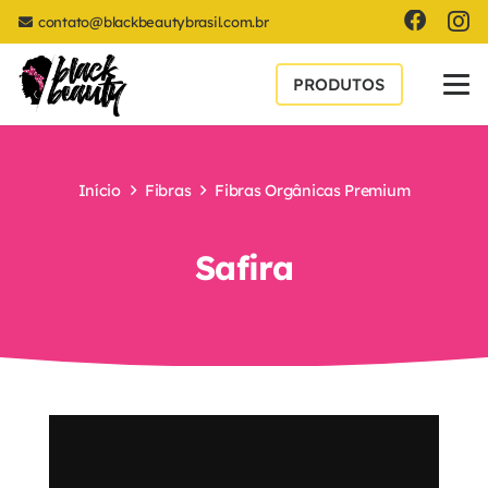
contato@blackbeautybrasil.com.br
PRODUTOS
Início
Fibras
Fibras Orgânicas Premium
Safira