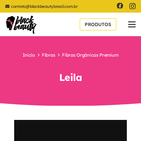
contato@blackbeautybrasil.com.br
PRODUTOS
Início
Fibras
Fibras Orgânicas Premium
Leila