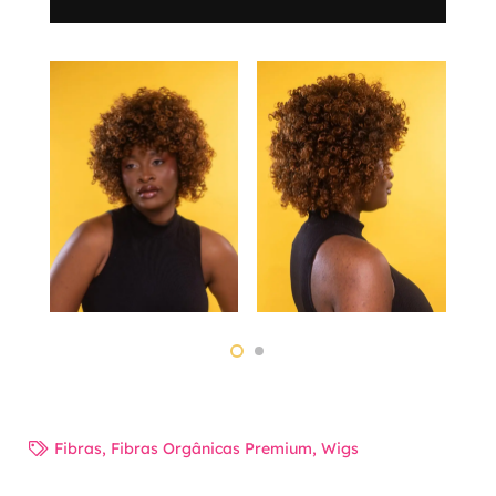
Fibras
,
Fibras Orgânicas Premium
,
Wigs