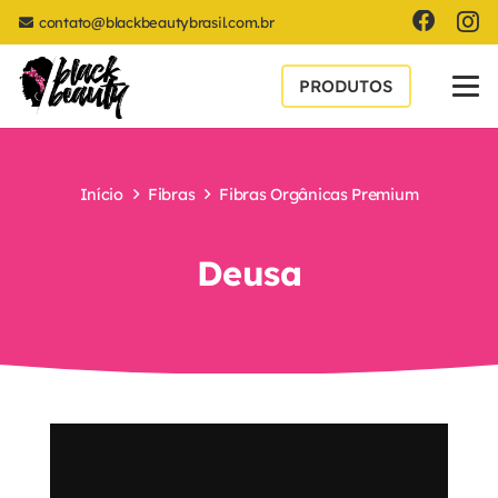
contato@blackbeautybrasil.com.br
PRODUTOS
Início
Fibras
Fibras Orgânicas Premium
Deusa