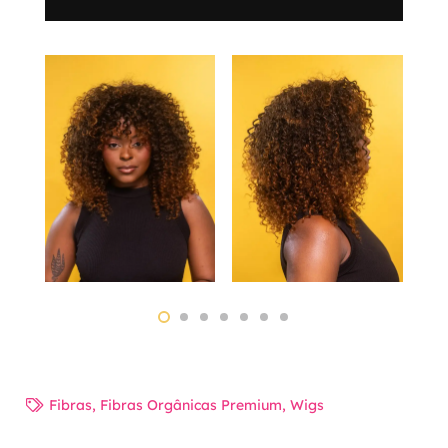
Fibras
,
Fibras Orgânicas Premium
,
Wigs